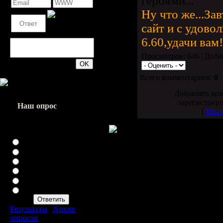
героями...
Ну что же...Зав
сайт и с удово
6.60,удачи вам!
Просмотров: 646 | Доб
200
Всего комментариев:
0
Добавлять ко
зарегистрир
Наш опрос
[
Реги
Насколько хорошо вы
играете в доту?
Хреново
Слабенько
Нормально
Хорошо
Батя
Что такое дота?Оо
Результаты
|
Архив
опросов