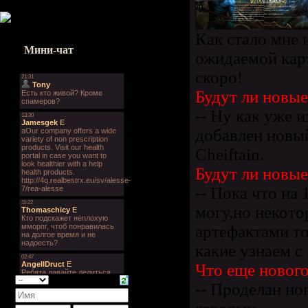
Как стало мне 
Мини-чат
ожидаемой кар
скоро!
Будут ли новые
-- Ну как уже и
добавлен новый
Cheiftain.
Будут ли новы
-- Пока что на 
могу,но некото
артефактами т
какие узнаем с
Что еще новог
-- Проделан н