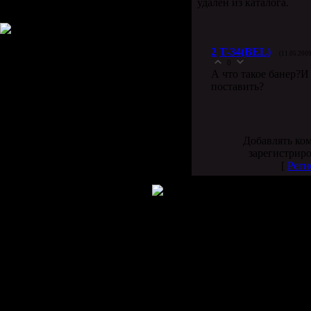
удален из каталога.
Всего ответов:
92
2
T-34(BEL)
(11.05.2009
0
А что такое банер?И
поставить?
Добавлять ко
зарегистрир
[
Реги
Copyright MyCorp © 2026