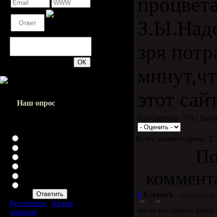
процвета
З.Ы.Наде
зря потр
200
минут,чт
этот сайт
Наш опрос
Просмотров: 778 | Доб
Насколько хорошо вы
играете в доту?
Хреново
Всего комментариев:
2
Слабенько
По
Нормально
Хорошо
коммент
Батя
Что такое дота?Оо
1
Буривух
(10.05.2009 19:48)
Результаты
|
Архив
0
вы не поставили банер h
опросов