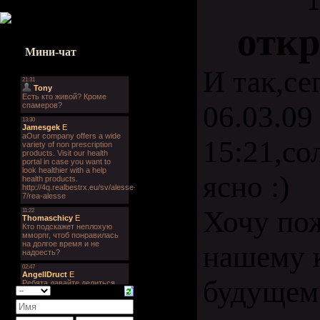
отк
Мини-чат
И так,се
06.03.09
15:21,со
ясно :)
Хочу по
нашему 
будущем 