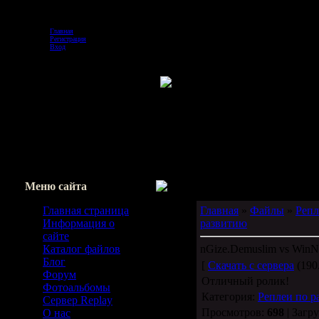
Суббота, 08.08.2026, 19:04
Главная
Регистрация
Вход
Меню сайта
Главная страница
Главная
»
Файлы
»
Репл
Информация о
развитию
сайте
Каталог файлов
nGize.Demuslim vs WinN
Блог
[
Скачать с сервера
(190.
Форум
Отличный ролик!
Фотоальбомы
Категория:
Реплеи по р
Сервер Replay
Просмотров:
698
| Загр
О нас