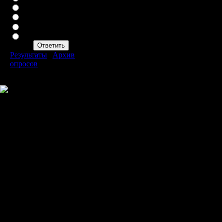
Нормально
Хорошо
Батя
Что такое дота?Оо
Результаты
|
Архив
опросов
Всего ответов:
92
Copyright MyCorp © 2026