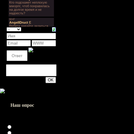
200
Наш опрос
Насколько хорошо вы
играете в доту?
Хреново
Слабенько